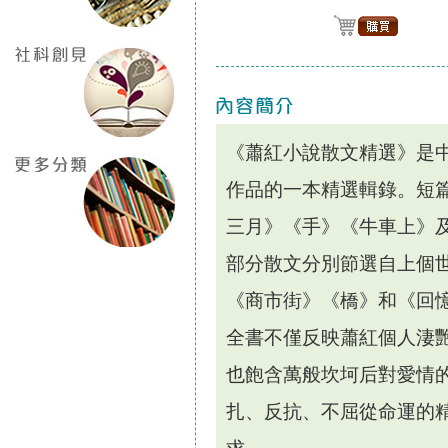
《蕭紅小說散文精選》是
作品的一本精選輯錄。短
三月》《手》《牛車上》
部分散文分別節選自上個世
《商市街》《橋》和《回
全書不僅反映蕭紅個人淒
也飽含萬般坎坷后對愛情
扎、反抗、不屈從命運的精