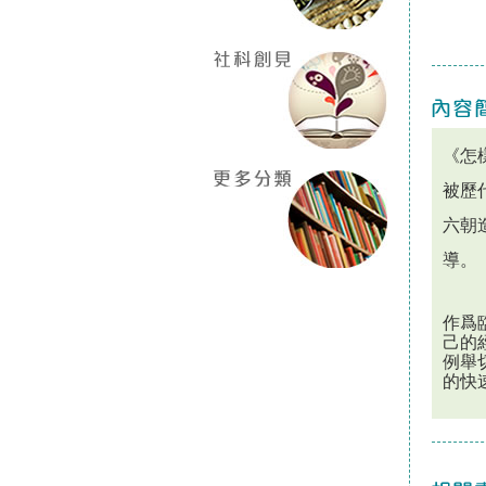
《怎
被歷
六朝
導。
作爲
己的
例舉
的快