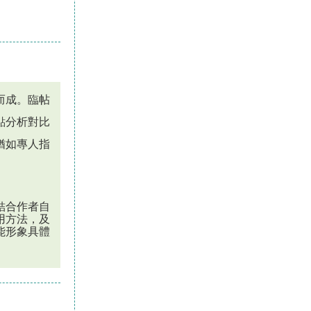
而成。臨帖
點分析對比
猶如專人指
結合作者自
用方法，及
能形象具體