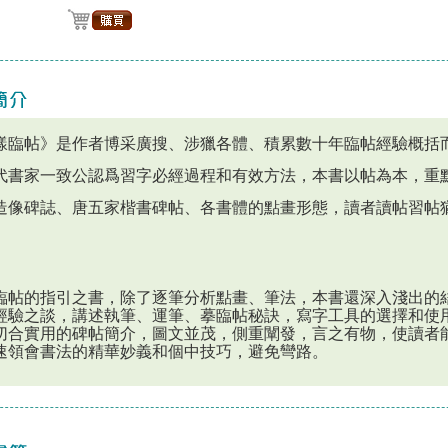
樣臨帖》是作者博采廣搜、涉獵各體、積累數十年臨帖經驗概括
代書家一致公認爲習字必經過程和有效方法，本書以帖為本，重
造像碑誌、唐五家楷書碑帖、各書體的點畫形態，讀者讀帖習帖
臨帖的指引之書，除了逐筆分析點畫、筆法，本書還深入淺出的
經驗之談，講述執筆、運筆、摹臨帖秘訣，寫字工具的選擇和使
切合實用的碑帖簡介，圖文並茂，側重闡發，言之有物，使讀者
速領會書法的精華妙義和個中技巧，避免彎路。