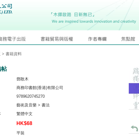
版
> 書籍資料
臨帖
鄧散木
商務印書館(香港)有限公司
9789620745270
藝術及音樂 > 書法
本
繁體中文
HK$68
平裝