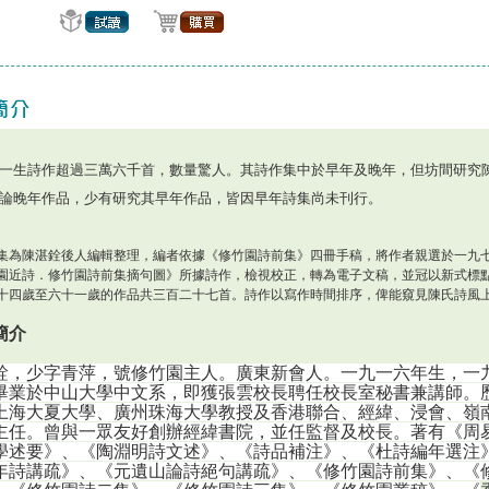
一生詩作超過三萬六千首，數量驚人。其詩作集中於早年及晚年，但坊間研究
論晚年作品，少有研究其早年作品，皆因早年詩集尚未刊行。
集為陳湛銓後人編輯整理，編者依據《修竹園詩前集》四冊手稿，將作者親選於一九
園近詩．修竹園詩前集摘句圖》所據詩作，檢視校正，轉為電子文稿，並冠以新式標
十四歲至六十一歲的作品共三百二十七首。詩作以寫作時間排序，俾能窺見陳氏詩風
簡介
銓，少字青萍，號修竹園主人。廣東新會人。一九一六年生，一
畢業於中山大學中文系，即獲張雲校長聘任校長室秘書兼講師。
上海大夏大學、廣州珠海大學教授及香港聯合、經緯、浸會、嶺
主任。曾與一眾友好創辦經緯書院，並任監督及校長。著有《周
學述要》、《陶淵明詩文述》、《詩品補注》、《杜詩編年選注
年詩講疏》、《元遺山論詩絕句講疏》、《修竹園詩前集》、《