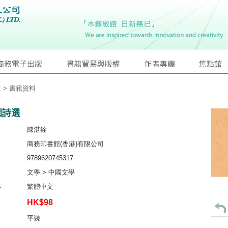
版
> 書籍資料
園詩選
陳湛銓
商務印書館(香港)有限公司
9789620745317
文學 > 中國文學
本
繁體中文
HK$98
平裝