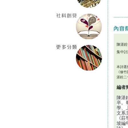
陳湛銓
集中討
本詩選
《修竹
湛銓二
編者
陳湛
卒。
學、
文系
《莊
坡編