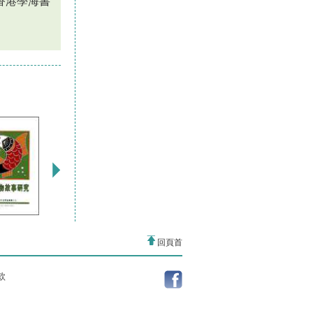
香港學海書
回頁首
款