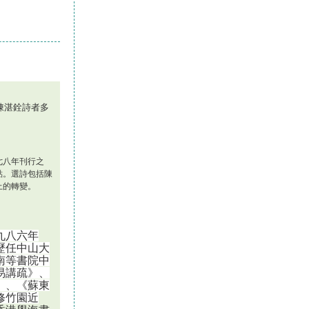
陳湛銓詩者多
七八年刊行之
點。選詩包括陳
上的轉變。
九八六年
歷任中山大
南等書院中
易講疏》、
》、《蘇東
修竹園近