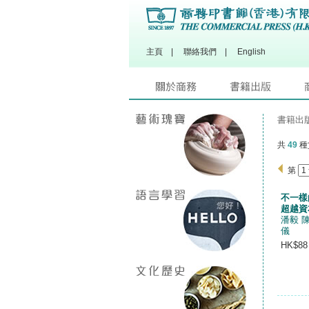
主頁
|
聯絡我們
|
English
書籍出
共
49
種
第
不一樣
超越資
潘毅 
儀
HK$88