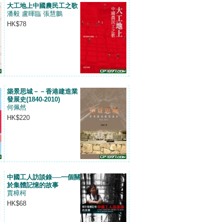
大工地上中國農民工之歌
潘毅 盧暉臨 張慧鵬
HK$78
築景思城－－香港建造業
發展史(1840-2010)
何佩然
HK$220
中國工人訪談錄──一個關
於集體記憶的故事
賈樟柯
HK$68