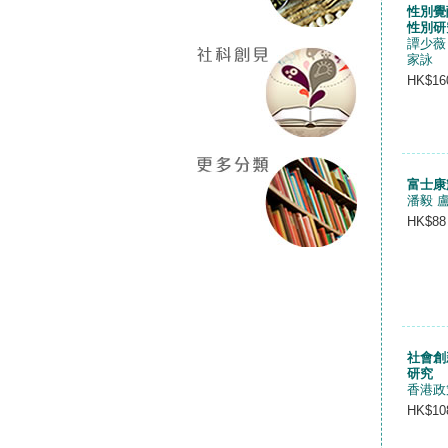
性別覺
性別研究
譚少薇
家詠
HK$16
富士康
潘毅 
HK$88
社會創
研究
香港政
HK$10