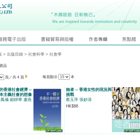
版
>
出版目錄
>
社會科學
>
社會學
貨品
每頁顯示
本
頁／共 4 頁
的香港社會經濟 --
她者 -- 香港女性的現況與
本主義社會的想像
挑戰
陳鳳儀 顧靜華 盧燕
蔡玉萍 張妙清
HK$88