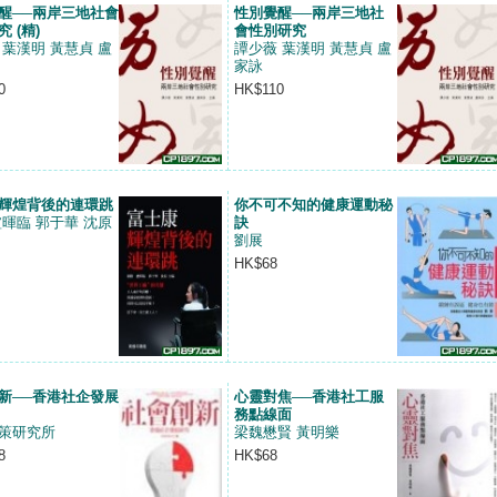
醒──兩岸三地社會
性別覺醒──兩岸三地社
 (精)
會性別研究
 葉漢明 黃慧貞 盧
譚少薇 葉漢明 黃慧貞 盧
家詠
0
HK$110
輝煌背後的連環跳
你不可不知的健康運動秘
盧暉臨 郭于華 沈原
訣
劉展
HK$68
新──香港社企發展
心靈對焦──香港社工服
務點線面
策研究所
梁魏懋賢 黃明樂
8
HK$68