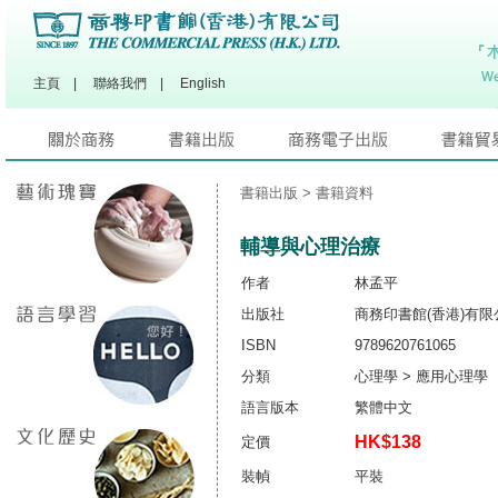
主頁
|
聯絡我們
|
English
書籍出版
> 書籍資料
輔導與心理治療
作者
林孟平
出版社
商務印書館(香港)有限
ISBN
9789620761065
分類
心理學 > 應用心理學
語言版本
繁體中文
HK$138
定價
裝幀
平裝